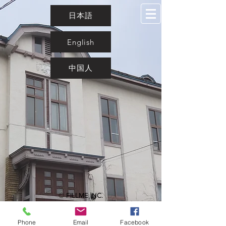
日本語
English
中国人
© FILLME INC.
Phone
Email
Facebook