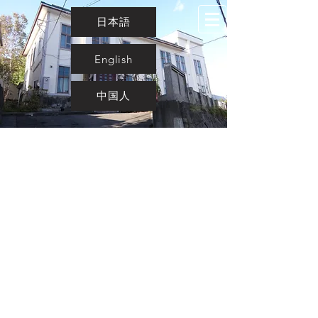
日本語
English
中国人
Home
Rooms
Facilities
Info
Contact