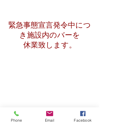
ruins
施設内bar
営業時間
について
緊急事態宣言発令中につ
き施設内のバーを
休業致します。
期間
202021/8/27～9/30
皆様にはご迷惑おかけい
たしますが
​営業再開まで今しばらく
Phone
Email
Facebook
お待ち下さい